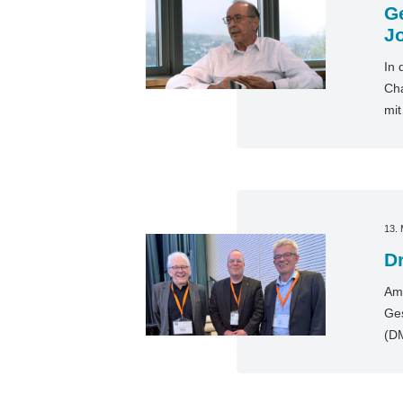
Ge
J
In 
Cha
mi
13. 
D
Am 
Ges
(D