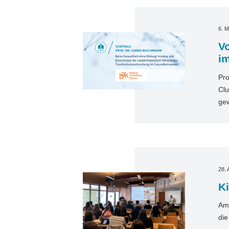
6. M
Vo
i
Pro
Clu
gew
28. 
Ki
Am 
die