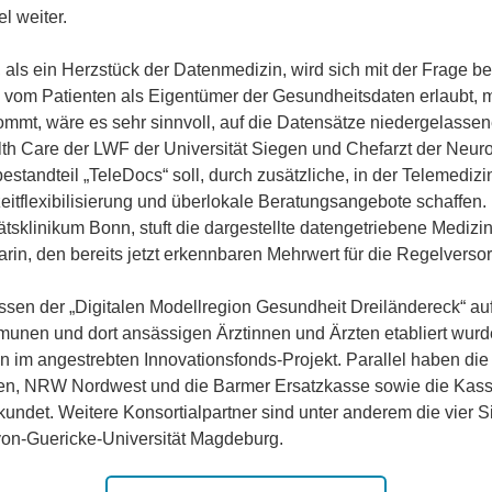
l weiter.
als ein Herzstück der Datenmedizin, wird sich mit der Frage be
 vom Patienten als Eigentümer der Gesundheitsdaten erlaubt, m
mmt, wäre es sehr sinnvoll, auf die Datensätze niedergelassene
lth Care der LWF der Universität Siegen und Chefarzt der Neuroc
andteil „TeleDocs“ soll, durch zusätzliche, in der Telemedizin 
eitflexibilisierung und überlokale Beratungsangebote schaffen.
tsklinikum Bonn, stuft die dargestellte datengetriebene Medizin
arin, den bereits jetzt erkennbaren Mehrwert für die Regelvers
issen der „Digitalen Modellregion Gesundheit Dreiländereck“ a
unen und dort ansässigen Ärztinnen und Ärzten etabliert wurd
ion im angestrebten Innovationsfonds-Projekt. Parallel haben d
en, NRW Nordwest und die Barmer Ersatzkasse sowie die Kasse
kundet. Weitere Konsortialpartner sind unter anderem die vier S
-von-Guericke-Universität Magdeburg.