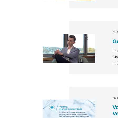
24. 
Ge
In 
Cha
mi
26.
Vo
V