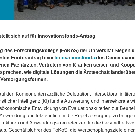
ellt sich auf für Innovationsfonds-Antrag
g des Forschungskollegs (FoKoS) der Universität Siegen d
nten Förderantrag beim
Innovationsfonds
des Gemeinsamen
nen Fachärzten, Vertretern von Krankenkassen und Koope
besprachen, wie digitale Lösungen die Ärzteschaft länderüb
le Versorgungsformen.
f den Komponenten ärztliche Delegation, intersektoral initiier
stlicher Intelligenz (KI) für die Auswertung und intersektorale
ökonomische Entwicklung von Evaluationskriterien zur Beurtei
e Anwendung und letztendlich in die Regelversorgung zu bringe
frastrukturen und Anwendungskompetenzen für die Gesundheitsv
 Gaus, Geschäftsführer des FoKoS, die Wertschöpfungsziele eine