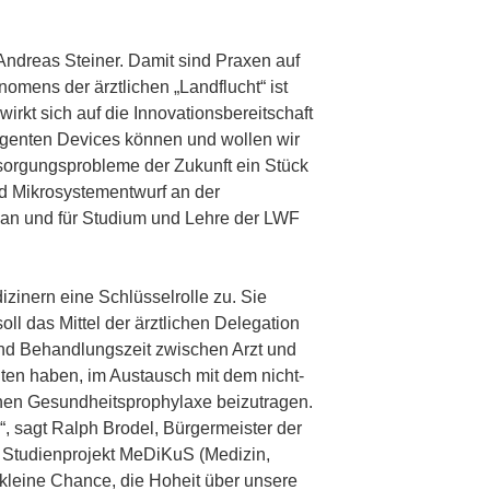
 Andreas Steiner. Damit sind Praxen auf
ens der ärztlichen „Landflucht“ ist
rkt sich auf die Innovationsbereitschaft
lligenten Devices können und wollen wir
rsorgungsprobleme der Zukunft ein Stück
und Mikrosystementwurf an der
ekan und für Studium und Lehre der LWF
zinern eine Schlüsselrolle zu. Sie
ll das Mittel der ärztlichen Delegation
und Behandlungszeit zwischen Arzt und
ten haben, im Austausch mit dem nicht-
enen Gesundheitsprophylaxe beizutragen.
n“, sagt Ralph Brodel, Bürgermeister der
 Studienprojekt MeDiKuS (Medizin,
e kleine Chance, die Hoheit über unsere