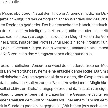
tellt hatte.
de Praxis übertragen“, sagt der Haigerer Allgemeinmediziner Dr.
gemeint. Aufgrund des demographischen Wandels und des Phänom
chen Regionen gefährdet. Der hier entstehende Handlungsdruck wi
der künstlichen Intelligenz, bei Lernalgorithmen oder bei inte
ance, exemplarisch zu zeigen, mit welchen Möglichkeiten die Ve
Rainer Brück, Inhaber der Professur für Medizinische Informatik 
) der Universität Siegen, der in weiteren Funktionen als Prod
s FoKoS zentral in das Antragsvorhaben eingebunden ist.
n gesundheitlichen Versorgung weist den niedergelassenen Medi
ktoralen Versorgungssystems eine entscheidende Rolle. Darum so
edizinischem Assistenzpersonal dazu dienen, die Gesprächs- 
ldatenaufnahme sollen zudem Patienten selbst mehr Möglichkei
 selbst aktiv zum Behandlungsprozess und damit auch zur eig
kerung generell bereit, ihre Daten für ihre Gesundheit zu teile
menarbeit mit dem FoKoS bereits vor über einem Jahr mit dem
t in Sundern) proaktiv begegnet ist. „Wir haben jetzt noch ein