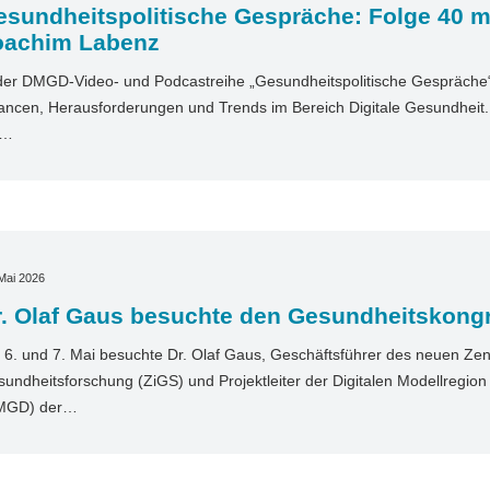
sundheitspolitische Gespräche: Folge 40 mi
oachim Labenz
der DMGD-Video- und Podcastreihe „Gesundheitspolitische Gespräche“ 
ncen, Herausforderungen und Trends im Bereich Digitale Gesundheit. I
t…
Mai 2026
r. Olaf Gaus besuchte den Gesundheitskong
6. und 7. Mai besuchte Dr. Olaf Gaus, Geschäftsführer des neuen Zentr
undheitsforschung (ZiGS) und Projektleiter der Digitalen Modellregio
MGD) der…