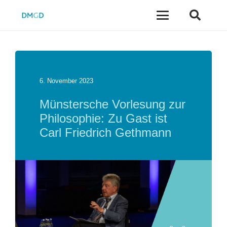
6. November 2023
Münstersche Vorlesung zur
Philosophie: Zu Gast ist
Carl Friedrich Gethmann