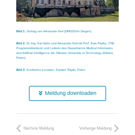
Bild 1:
Vortrag von Alexander Keil (DMGD/Uni Siegen).
Bild 2:
Dr.-Ing. Kai Hahn und Alexander Keil mit Prof. Ewa Piętka, ITIB-
Programmdirektorin und Leiterin des Departments Medical Informatics
and Artificial Intelligence der Silesian University of Technology (Gliwice,
Polen).
Bild 3:
Konferenz-Location: Kamień Śląski, Polen.
Meldung downloaden
Nächste Meldung
Vorherige Meldung