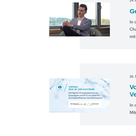
24. 
Ge
In 
Cha
mi
26.
Vo
V
In 
Mit