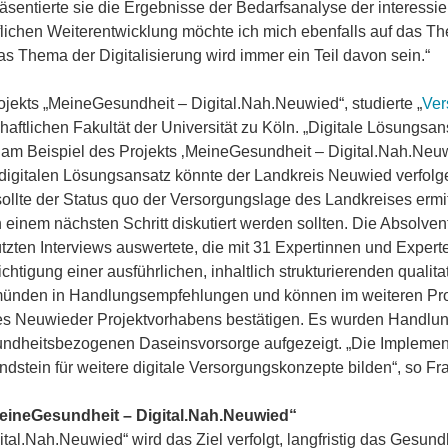
sentierte sie die Ergebnisse der Bedarfsanalyse der interessier
flichen Weiterentwicklung möchte ich mich ebenfalls auf das T
s Thema der Digitalisierung wird immer ein Teil davon sein.“
ekts „MeineGesundheit – Digital.Nah.Neuwied“, studierte „
Ver
tlichen Fakultät der Universität zu Köln. „Digitale Lösungsan
 Beispiel des Projekts ‚MeineGesundheit – Digital.Nah.Neuwied‘
 digitalen Lösungsansatz könnte der Landkreis Neuwied verfol
 sollte der Status quo der Versorgungslage des Landkreises ermi
n einem nächsten Schritt diskutiert werden sollten. Die Absolven
tützten Interviews auswertete, die mit 31 Expertinnen und Expert
htigung einer ausführlichen, inhaltlich strukturierenden qualita
ünden in Handlungsempfehlungen und können im weiteren Projek
 des Neuwieder Projektvorhabens bestätigen. Es wurden Handlu
sundheitsbezogenen Daseinsvorsorge aufgezeigt. „Die Implemen
dstein für weitere digitale Versorgungskonzepte bilden“, so 
MeineGesundheit – Digital.Nah.Neuwied“
tal.Nah.Neuwied“ wird das Ziel verfolgt, langfristig das Gesund