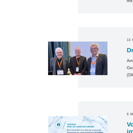
mi
13. 
D
Am 
Ges
(D
6. M
Vo
i