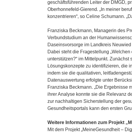
geschäftsführenden Leiter der DMGD, prä
Oberhonnefeld-Gierend. „In meiner beru
konzentrieren“, so Celine Schumann. „Da
Franziska Beckmann, Managerin des Proj
Verbundstudium an der Humanwissenschaf
Daseinsvorsorge im Landkreis Neuwied am
Dabei steht die Fragestellung „Welchen
unterstützen?“ im Mittelpunkt. Zunächst
Lösungskonzepte zu identifizieren, die i
indem sie die qualitativen, leitfadenges
Datenauswertung erfolgte unter Berücksic
Franziska Beckmann. „Die Ergebnisse m
ihrer Analyse konnte sie die Relevanz
zur nachhaltigen Sicherstellung der ge
Gesundheitsportals kann den ersten Grun
Weitere Informationen zum Projekt „
Mit dem Projekt „MeineGesundheit – Digi