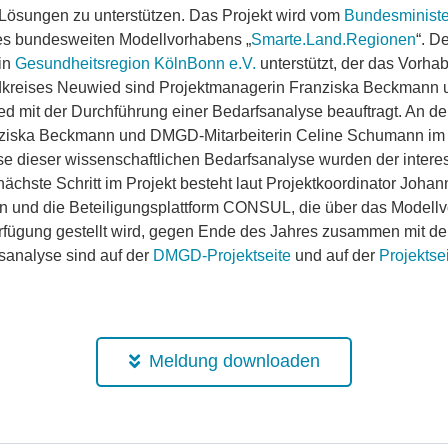
 Lösungen zu unterstützen. Das Projekt wird vom
Bundesministe
 des bundesweiten Modellvorhabens „
Smarte.Land.Regionen
“. D
ein
Gesundheitsregion KölnBonn e.V.
unterstützt, der das Vorha
dkreises Neuwied sind Projektmanagerin Franziska Beckmann u
it der Durchführung einer Bedarfsanalyse beauftragt. An der 
ziska Beckmann und DMGD-Mitarbeiterin Celine Schumann im
se dieser wissenschaftlichen Bedarfsanalyse wurden der interes
ächste Schritt im Projekt besteht laut Projektkoordinator Johan
ten und die Beteiligungsplattform CONSUL, die über das Model
Verfügung gestellt wird, gegen Ende des Jahres zusammen mit dem
sanalyse sind auf der
DMGD-Projektseite
und auf der
Projektse
Meldung downloaden