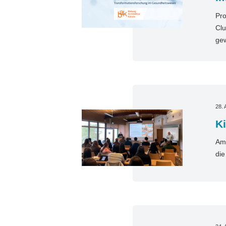
Pro
Clu
gew
28. 
Ki
Am 
die