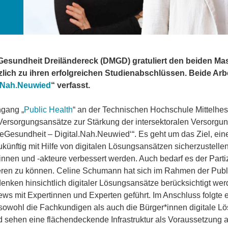
Gesundheit Dreiländereck (DMGD) gratuliert den beiden Ma
ich zu ihren erfolgreichen Studienabschlüssen. Beide Ar
l.Nah.Neuwied
“ verfasst.
ngang „
Public Health
“ an der Technischen Hochschule Mittelhess
le Versorgungsansätze zur Stärkung der intersektoralen Versorg
neGesundheit – Digital.Nah.Neuwied‘“. Es geht um das Ziel, ei
nftig mit Hilfe von digitalen Lösungsansätzen sicherzustellen.
en und -akteure verbessert werden. Auch bedarf es der Partizi
eren zu können. Celine Schumann hat sich im Rahmen der Publ
enken hinsichtlich digitaler Lösungsansätze berücksichtigt we
ws mit Expertinnen und Experten geführt. Im Anschluss folgte 
h sowohl die Fachkundigen als auch die Bürger*innen digitale L
 sehen eine flächendeckende Infrastruktur als Voraussetzung 