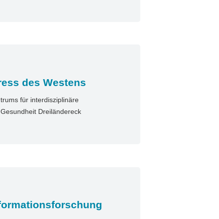
ress des Westens
ums für interdisziplinäre
n Gesundheit Dreiländereck
sformationsforschung