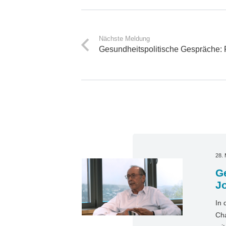
Nächste Meldung
Gesundheitspolitische Gespräche: 
28. 
Ge
J
In 
Cha