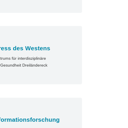
ress des Westens
ums für interdisziplinäre
n Gesundheit Dreiländereck
sformationsforschung