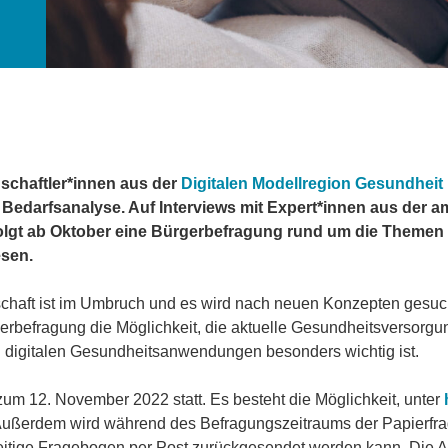
schaftler*innen aus der
Digitalen Modellregion Gesundheit
 Bedarfsanalyse. Auf Interviews mit Expert*innen aus der 
olgt ab Oktober eine Bürgerbefragung rund um die Themen
esen.
chaft ist im Umbruch und es wird nach neuen Konzepten gesuc
rbefragung die Möglichkeit, die aktuelle Gesundheitsversorgun
 digitalen Gesundheitsanwendungen besonders wichtig ist.
zum 12. November 2022 statt. Es besteht die Möglichkeit, unter
 Außerdem wird während des Befragungszeitraums der Papierfra
ckseitige Fragebogen per Post zurückgesendet werden kann. Die