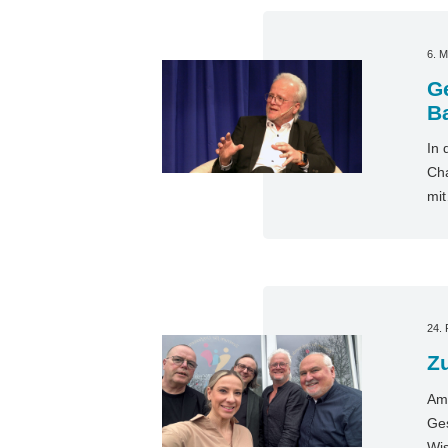
6. M
G
B
In 
Cha
mi
24. 
Zu
Am 
Ges
Wis