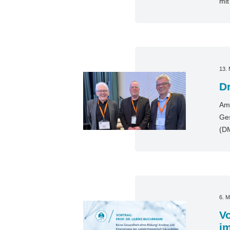
mi
13. 
D
Am 
Ges
(D
6. M
Vo
i