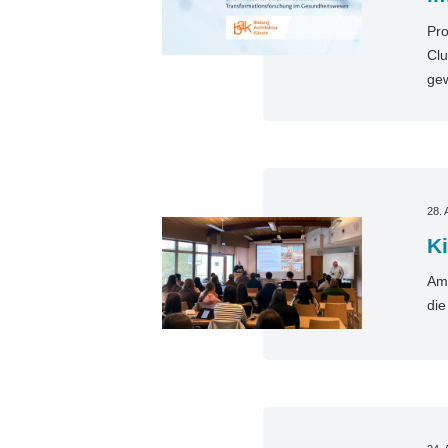
Pro
Clu
gew
28. 
Ki
Am 
die