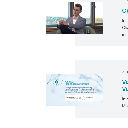
24. 
Ge
In 
Cha
mi
26.
Vo
V
In 
Mit