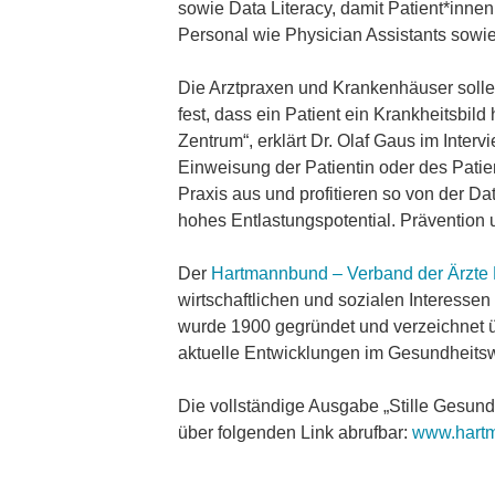
sowie Data Literacy, damit Patient*innen
Personal wie Physician Assistants sowi
Die Arztpraxen und Krankenhäuser sollen
fest, dass ein Patient ein Krankheitsbil
Zentrum“, erklärt Dr. Olaf Gaus im Inter
Einweisung der Patientin oder des Pati
Praxis aus und profitieren so von der D
hohes Entlastungspotential. Prävention 
Der
Hartmannbund – Verband der Ärzte 
wirtschaftlichen und sozialen Interesse
wurde 1900 gegründet und verzeichnet ü
aktuelle Entwicklungen im Gesundheitswe
Die vollständige Ausgabe „Stille Gesu
über folgenden Link abrufbar:
www.hartm