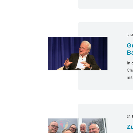
6. M
G
B
In 
Cha
mi
24. 
Zu