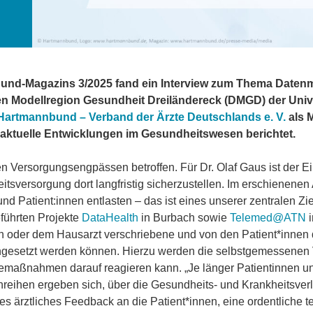
nd-Magazins 3/2025 fand ein Interview zum Thema Datenmedi
len Modellregion Gesundheit Dreiländereck (DMGD) der Uni
Hartmannbund – Verband der Ärzte Deutschlands e. V.
als M
aktuelle Entwicklungen im Gesundheitswesen berichtet.
Versorgungsengpässen betroffen. Für Dr. Olaf Gaus ist der Ein
ersorgung dort langfristig sicherzustellen. Im erschienenen A
nd Patient:innen entlasten – das ist eines unserer zentralen Zi
führten Projekte
DataHealth
in Burbach sowie
Telemed@ATN
i
n oder dem Hausarzt verschriebene und von den Patient*innen 
ngesetzt werden können. Hierzu werden die selbstgemessenen Vi
apiemaßnahmen darauf reagieren kann. „Je länger Patientinnen u
nreihen ergeben sich, über die Gesundheits- und Krankheitsverlä
es ärztliches Feedback an die Patient*innen, eine ordentliche 