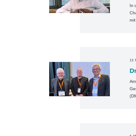
In 
Cha
mi
13. 
D
Am 
Ges
(D