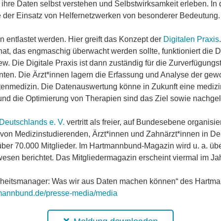
 ihre Daten selbst verstehen und Selbstwirksamkeit erleben. In 
e der Einsatz von Helfernetzwerken von besonderer Bedeutung.
 entlastet werden. Hier greift das Konzept der
Digitalen Praxis
d hat, das engmaschig überwacht werden sollte, funktioniert die 
view. Die Digitale Praxis ist dann zuständig für die Zurverfügun
enten. Die Ärzt*innen lagern die Erfassung und Analyse der ge
atenmedizin. Die Datenauswertung könne in Zukunft eine medizi
und die Optimierung von Therapien sind das Ziel sowie nachgela
Deutschlands e. V.
vertritt als freier, auf Bundesebene organisi
n von Medizinstudierenden, Ärzt*innen und Zahnärzt*innen in Deu
ber 70.000 Mitglieder. Im Hartmannbund-Magazin wird u. a. üb
sen berichtet. Das Mitgliedermagazin erscheint viermal im Jah
ndheitsmanager: Was wir aus Daten machen können“ des Hartma
annbund.de/presse-media/media