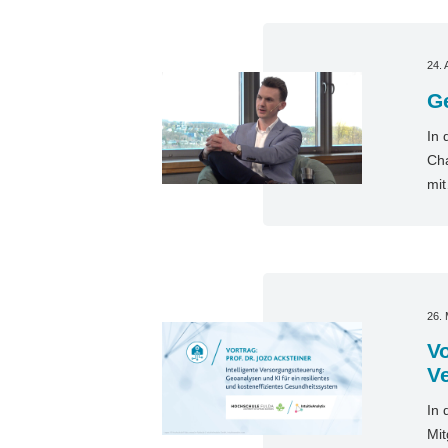
24. 
Ge
In 
Cha
mi
26.
Vo
V
In 
Mit