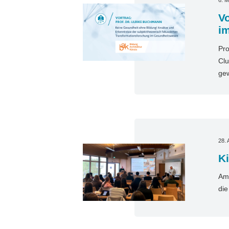
6. M
Vo
i
Pro
Clu
gew
28. 
Ki
Am 
die