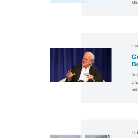
Mit
6. M
G
B
In 
Cha
mi
24. 