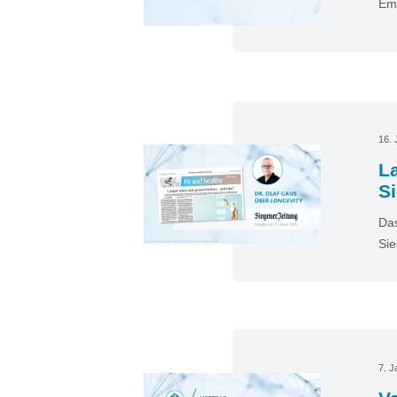
Emp
16. 
La
S
Das
Sie
7. J