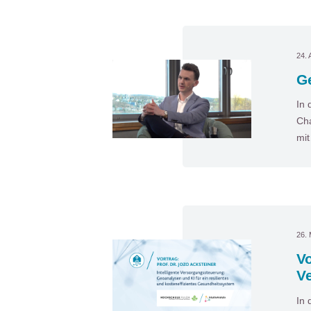
24. 
Ge
In 
Cha
mi
26.
Vo
V
In 