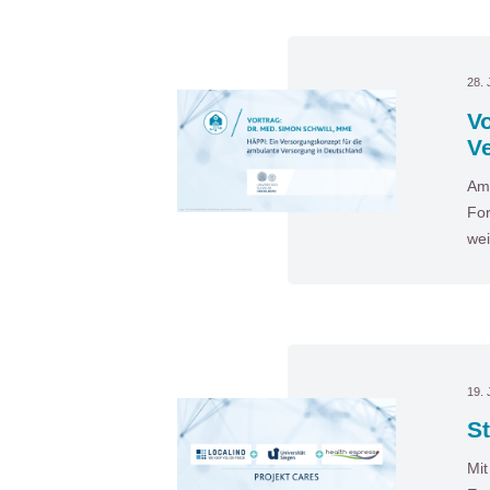
28. 
Vo
V
Am 
For
wei
19. 
S
Mit