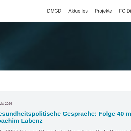
DMGD
Aktuelles
Projekte
FG Di
Mai 2026
sundheitspolitische Gespräche: Folge 40 mi
oachim Labenz