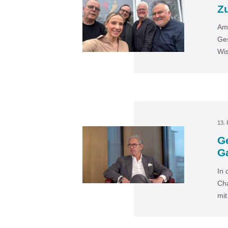
Zu
Am 
Ges
Wis
13. 
G
G
In 
Cha
mi