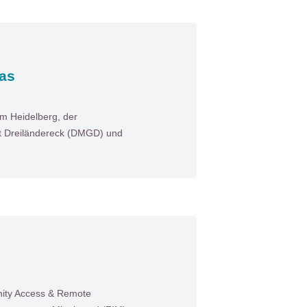
das
um Heidelberg, der
it Dreiländereck (DMGD) und
unity Access & Remote