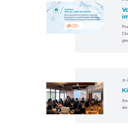
Vo
i
Pro
Clu
gew
28. 
Ki
Am 
die