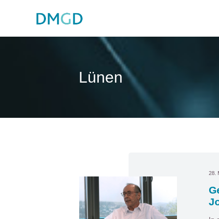
Lünen
28. 
Ge
J