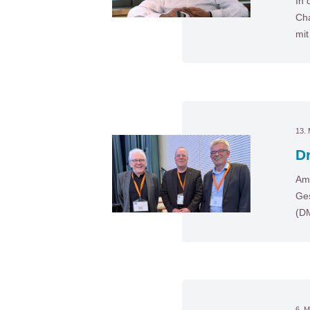
In 
Cha
mi
13. 
D
Am 
Ges
(D
6. M