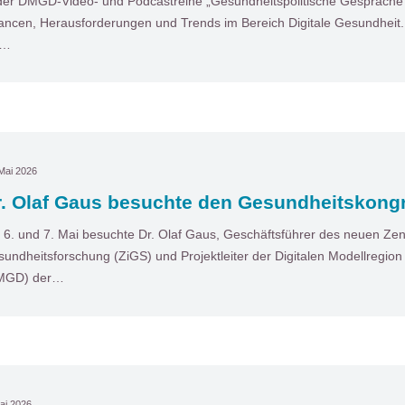
der DMGD-Video- und Podcastreihe „Gesundheitspolitische Gespräche“ 
ncen, Herausforderungen und Trends im Bereich Digitale Gesundheit. I
t…
Mai 2026
r. Olaf Gaus besuchte den Gesundheitskong
6. und 7. Mai besuchte Dr. Olaf Gaus, Geschäftsführer des neuen Zentr
undheitsforschung (ZiGS) und Projektleiter der Digitalen Modellregio
MGD) der…
ai 2026