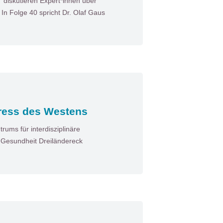
diskutieren Expert*innen über
n Folge 40 spricht Dr. Olaf Gaus
ress des Westens
ums für interdisziplinäre
n Gesundheit Dreiländereck