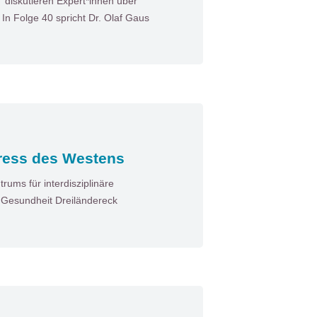
diskutieren Expert*innen über
n Folge 40 spricht Dr. Olaf Gaus
ress des Westens
ums für interdisziplinäre
n Gesundheit Dreiländereck