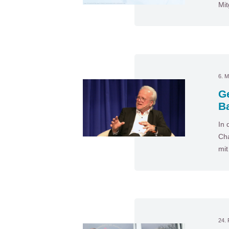
Mit
6. M
G
B
In 
Cha
mi
24. 