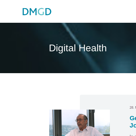
Digital Health
28. 
Ge
J