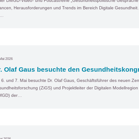
der DMGD-Video- und Podcastreihe „Gesundheitspolitische Gespräche“ 
ncen, Herausforderungen und Trends im Bereich Digitale Gesundheit. I
t…
Mai 2026
r. Olaf Gaus besuchte den Gesundheitskong
6. und 7. Mai besuchte Dr. Olaf Gaus, Geschäftsführer des neuen Zentr
undheitsforschung (ZiGS) und Projektleiter der Digitalen Modellregio
MGD) der…
ai 2026