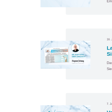
Emp
16. 
La
S
Das
Sie
7. J