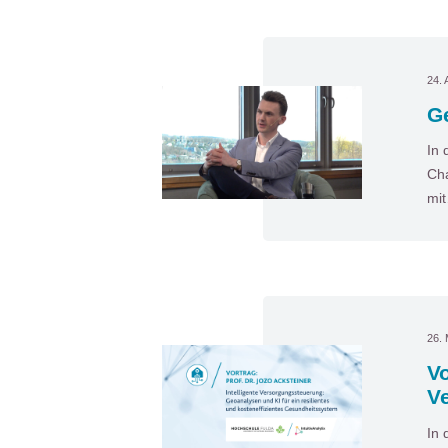
24. 
Ge
In 
Cha
mi
26.
Vo
V
In 