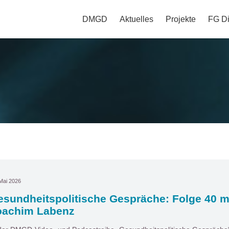
DMGD
Aktuelles
Projekte
FG Di
Mai 2026
sundheitspolitische Gespräche: Folge 40 mi
oachim Labenz