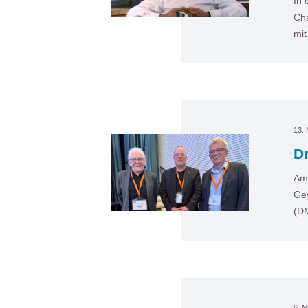
In 
Cha
mi
13. 
D
Am 
Ges
(D
6. M