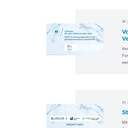
28. 
Vo
V
Am 
For
wei
19. 
S
Mit