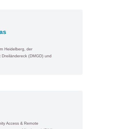
das
um Heidelberg, der
it Dreiländereck (DMGD) und
unity Access & Remote