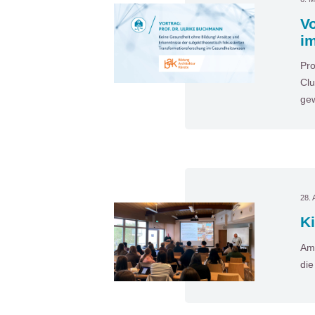
Vo
i
Pro
Clu
gew
28. 
Ki
Am 
die