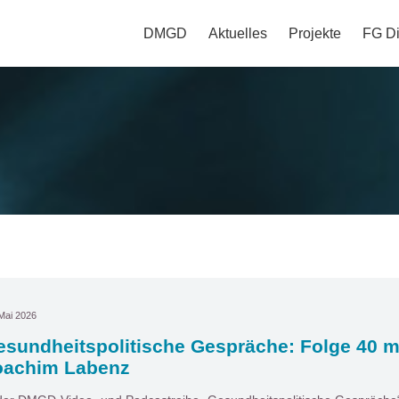
DMGD
Aktuelles
Projekte
FG Di
Mai 2026
sundheitspolitische Gespräche: Folge 40 mi
oachim Labenz