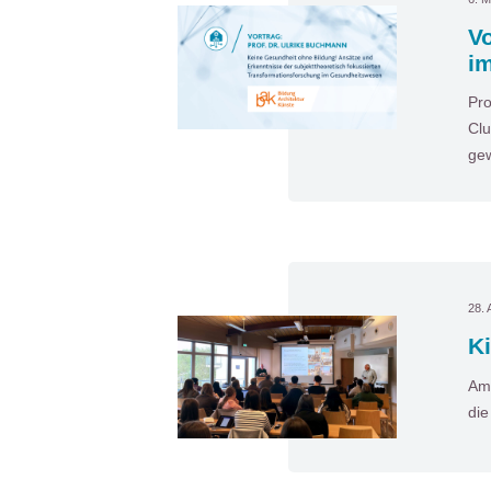
Vo
i
Pro
Clu
gew
28. 
Ki
Am 
die