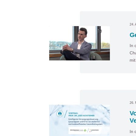
24. 
Ge
In 
Cha
mi
26.
Vo
V
In 