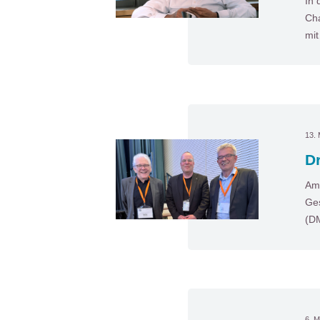
In 
Cha
mi
13. 
D
Am 
Ges
(D
6. M