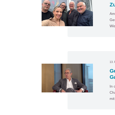
Zu
Am 
Ges
Wis
13. 
G
G
In 
Cha
mi