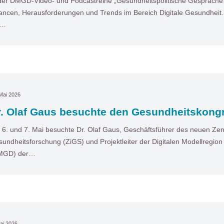
der DMGD-Video- und Podcastreihe „Gesundheitspolitische Gespräche“ 
ncen, Herausforderungen und Trends im Bereich Digitale Gesundheit. I
t…
Mai 2026
r. Olaf Gaus besuchte den Gesundheitskong
6. und 7. Mai besuchte Dr. Olaf Gaus, Geschäftsführer des neuen Zentr
undheitsforschung (ZiGS) und Projektleiter der Digitalen Modellregio
MGD) der…
ai 2026