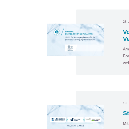
28. 
Vo
V
Am 
For
wei
19. 
S
Mit