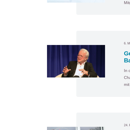
Mit
6. M
G
B
In 
Cha
mi
24. 