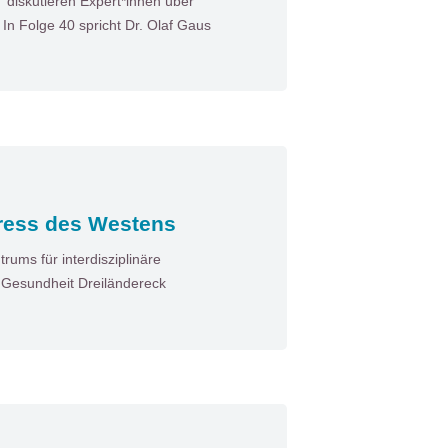
diskutieren Expert*innen über
n Folge 40 spricht Dr. Olaf Gaus
ress des Westens
ums für interdisziplinäre
n Gesundheit Dreiländereck