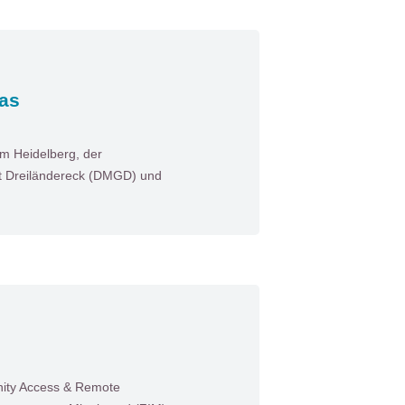
das
um Heidelberg, der
it Dreiländereck (DMGD) und
unity Access & Remote