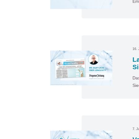
Emp
16. 
La
S
Das
Sie
7. J