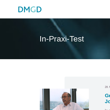
In-Praxi-Test
28. 
Ge
J